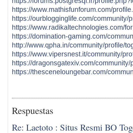
https://forums.postgresql.fr/profile.php
https://www.mathisfunforum.com/profil
https://ourblogginglife.com/community/pr
https://www.radikaltechnologies.com/for
https://domination-gaming.com/communit
http://www.qpha.in/community/profile/to
https://www.vipersnest.it/community/prof
https://dragonsgatexiv.com/community/pr
https://thesceneloungebar.com/communit
Respuestas
Re: Laetoto : Situs Resmi BO To