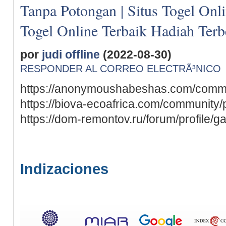
Tanpa Potongan | Situs Togel Onli
Togel Online Terbaik Hadiah Terb
por
judi offline
(2022-08-30)
RESPONDER AL CORREO ELECTRÃ³NICO
https://anonymoushabeshas.com/commun
https://biova-ecoafrica.com/community/p
https://dom-remontov.ru/forum/profile/g
Indizaciones