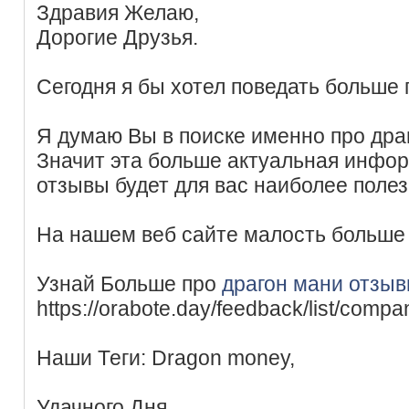
Здравия Желаю,
Дорогие Друзья.
Сегодня я бы хотел поведать больше
Я думаю Вы в поиске именно про дра
Значит эта больше актуальная инфо
отзывы будет для вас наиболее полез
На нашем веб сайте малость больше 
Узнай Больше про
драгон мани отзы
https://orabote.day/feedback/list/comp
Наши Теги: Dragon money,
Удачного Дня