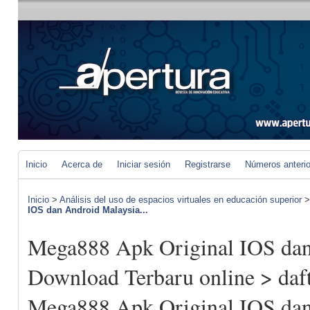
Inicio
Acerca de
Iniciar sesión
Registrarse
Números anteri
Inicio
>
Análisis del uso de espacios virtuales en educación superior
IOS dan Android Malaysia...
Mega888 Apk Original IOS dan
Download Terbaru online > daft
Mega888 Apk Original IOS dan