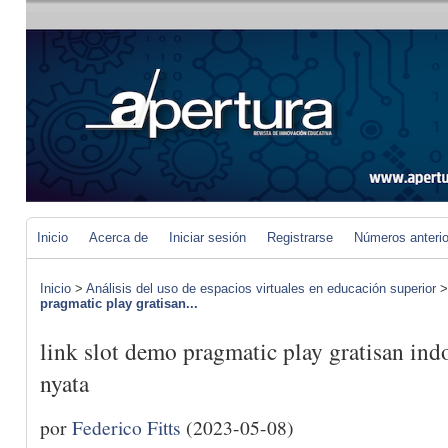
Inicio
Acerca de
Iniciar sesión
Registrarse
Números anteri
Inicio
>
Análisis del uso de espacios virtuales en educación superior
pragmatic play gratisan...
link slot demo pragmatic play gratisan in
nyata
por
Federico Fitts
(2023-05-08)