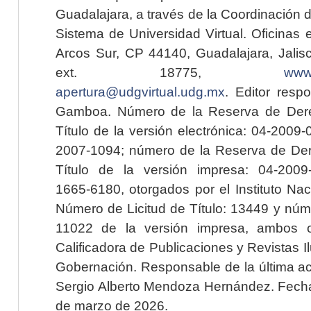
Guadalajara, a través de la Coordinación 
Sistema de Universidad Virtual. Oficinas 
Arcos Sur, CP 44140, Guadalajara, Jalisc
ext. 18775,
www.
apertura@udgvirtual.udg.mx
. Editor resp
Gamboa. Número de la Reserva de Dere
Título de la versión electrónica: 04-200
2007-1094; número de la Reserva de Der
Título de la versión impresa: 04-200
1665-6180, otorgados por el Instituto Nac
Número de Licitud de Título: 13449 y núme
11022 de la versión impresa, ambos o
Calificadora de Publicaciones y Revistas I
Gobernación. Responsable de la última ac
Sergio Alberto Mendoza Hernández. Fecha 
de marzo de 2026.