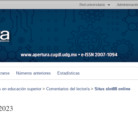
Red universitaria
Administració
trarse
Números anteriores
Estadísticas
s en educación superior
>
Comentarios del lector/a
>
Situs slot88 online
 2023