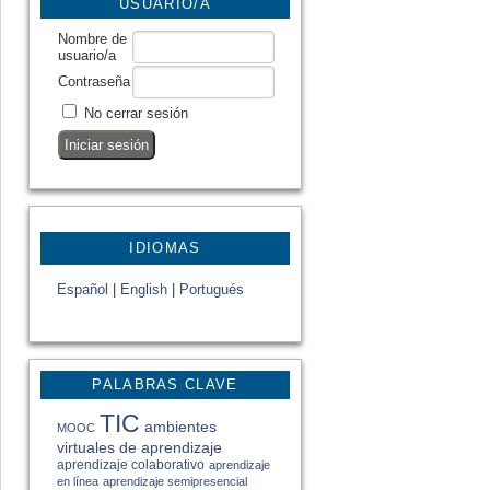
USUARIO/A
Nombre de
usuario/a
Contraseña
No cerrar sesión
IDIOMAS
Español
|
English
|
Portugués
PALABRAS CLAVE
TIC
ambientes
MOOC
virtuales de aprendizaje
aprendizaje colaborativo
aprendizaje
en línea
aprendizaje semipresencial