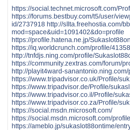
https://social.technet.microsoft.com/Pro
https://forums.bestbuy.com/t5/user/view
id/2737918
http://sllta.freehostia.com
mod=space&uid=1091402&do=profile
https://profile.hatena.ne.jp/Sukaslot88on
https://iq.worldcrunch.com/profile/4135
http://tnfdjs.ning.com/profile/Sukaslot8
https://community.zextras.com/forum/pro
http://playit4ward-sanantonio.ning.com/
https://www.tripadvisor.co.uk/Profile/s
https://www.tripadvisor.de/Profile/suka
https://www.tripadvisor.co.il/Profile/suk
https://www.tripadvisor.co.za/Profile/s
https://social.msdn.microsoft.com/
https://social.msdn.microsoft.com/profi
https://ameblo.jp/sukaslot88ontime/en