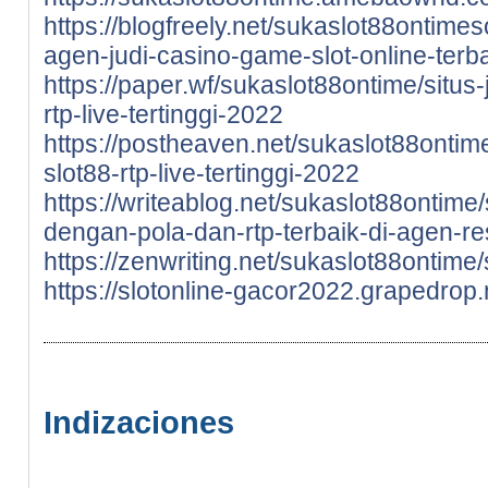
https://blogfreely.net/sukaslot88ontimes
agen-judi-casino-game-slot-online-terb
https://paper.wf/sukaslot88ontime/situs-
rtp-live-tertinggi-2022
https://postheaven.net/sukaslot88ontime/
slot88-rtp-live-tertinggi-2022
https://writeablog.net/sukaslot88ontime/
dengan-pola-dan-rtp-terbaik-di-agen-r
https://zenwriting.net/sukaslot88ontime
https://slotonline-gacor2022.grapedrop.
Indizaciones