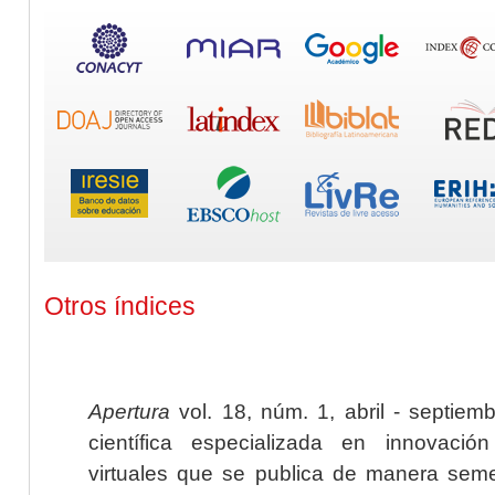
Otros índices
Apertura
vol. 18, núm. 1, abril - septiem
científica especializada en innovaci
virtuales que se publica de manera seme