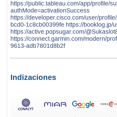
https://public.tableau.com/app/profile/
authMode=activationSuccess
https://developer.cisco.com/user/profi
bcd0-1c8cb00399fe
https://booklog.jp/
https://active.popsugar.com/@Sukaslot8
https://connect.garmin.com/modern/pro
9613-adb7801d8b2f
Indizaciones