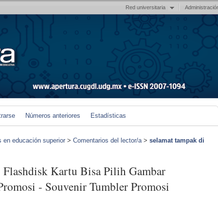
Red universitaria
Administració
trarse
Números anteriores
Estadísticas
s en educación superior
>
Comentarios del lector/a
>
selamat tampak di
l Flashdisk Kartu Bisa Pilih Gambar
 Promosi - Souvenir Tumbler Promosi