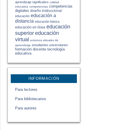
aprendizaje significativo
calidad
competencias
educativa
competencias
digitales
diseño instruccional
educación a
educación
distancia
educación básica
educación
educación en línea
educación
superior
virtual
entornos virtuales de
estudiantes universitarios
aprendizaje
formación docente
tecnología
educativa
INFORMACIÓN
Para lectores
Para bibliotecarios
Para autores