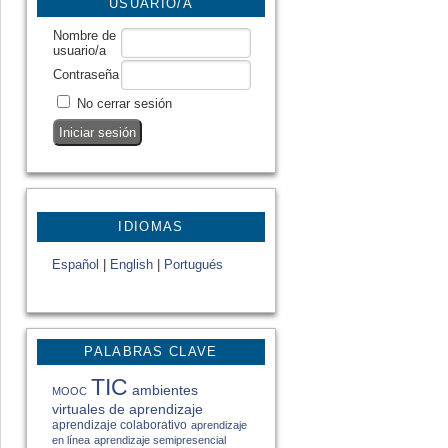
USUARIO/A
Nombre de
usuario/a
Contraseña
No cerrar sesión
IDIOMAS
Español
|
English
|
Portugués
PALABRAS CLAVE
TIC
ambientes
MOOC
virtuales de aprendizaje
aprendizaje colaborativo
aprendizaje
en línea
aprendizaje semipresencial