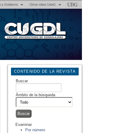
n y Gobierno
Otros sitios UdeG
CONTENIDO DE LA REVISTA
Buscar
Ámbito de la búsqueda
Examinar
Por número