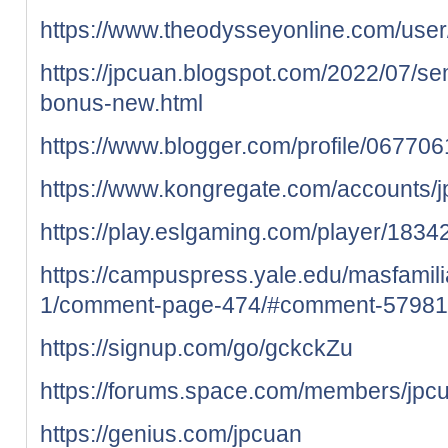
https://www.theodysseyonline.com/use
https://jpcuan.blogspot.com/2022/07/se
bonus-new.html
https://www.blogger.com/profile/0677
https://www.kongregate.com/accounts/
https://play.eslgaming.com/player/1834
https://campuspress.yale.edu/masfa
1/comment-page-474/#comment-57981
https://signup.com/go/gckckZu
https://forums.space.com/members/jpc
https://genius.com/jpcuan