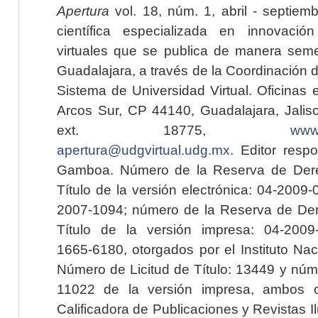
Apertura
vol. 18, núm. 1, abril - septiem
científica especializada en innovaci
virtuales que se publica de manera seme
Guadalajara, a través de la Coordinación 
Sistema de Universidad Virtual. Oficinas 
Arcos Sur, CP 44140, Guadalajara, Jalisc
ext. 18775,
www.
apertura@udgvirtual.udg.mx
. Editor resp
Gamboa. Número de la Reserva de Dere
Título de la versión electrónica: 04-200
2007-1094; número de la Reserva de Der
Título de la versión impresa: 04-200
1665-6180, otorgados por el Instituto Nac
Número de Licitud de Título: 13449 y núme
11022 de la versión impresa, ambos o
Calificadora de Publicaciones y Revistas I