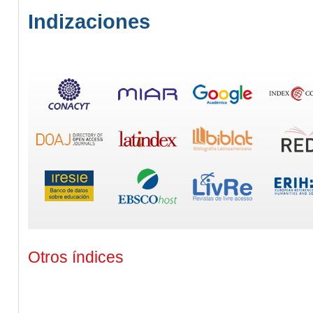
Indizaciones
Otros índices