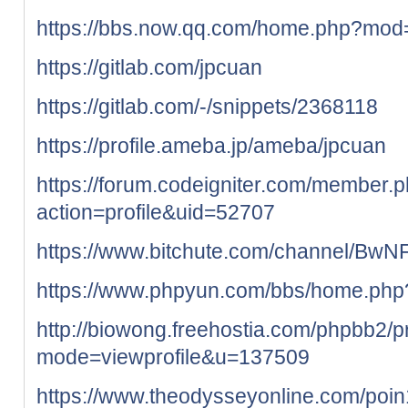
https://bbs.now.qq.com/home.php?mo
https://gitlab.com/jpcuan
https://gitlab.com/-/snippets/2368118
https://profile.ameba.jp/ameba/jpcuan
https://forum.codeigniter.com/member.
action=profile&uid=52707
https://www.bitchute.com/channel/B
https://www.phpyun.com/bbs/home.p
http://biowong.freehostia.com/phpbb2/pr
mode=viewprofile&u=137509
https://www.theodysseyonline.com/poin