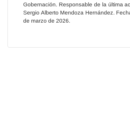
Gobernación. Responsable de la última ac
Sergio Alberto Mendoza Hernández. Fecha 
de marzo de 2026.