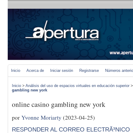
Inicio
Acerca de
Iniciar sesión
Registrarse
Números anteri
Inicio
>
Análisis del uso de espacios virtuales en educación superior
gambling new york
online casino gambling new york
por
Yvonne Moriarty
(2023-04-25)
RESPONDER AL CORREO ELECTRÃ³NICO