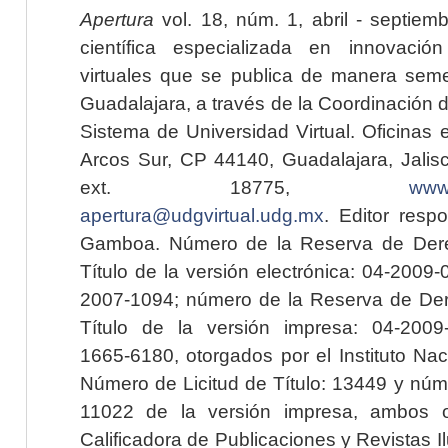
Apertura
vol. 18, núm. 1, abril - septiem
científica especializada en innovaci
virtuales que se publica de manera seme
Guadalajara, a través de la Coordinación 
Sistema de Universidad Virtual. Oficinas 
Arcos Sur, CP 44140, Guadalajara, Jalisc
ext. 18775,
www.
apertura@udgvirtual.udg.mx
. Editor resp
Gamboa. Número de la Reserva de Dere
Título de la versión electrónica: 04-200
2007-1094; número de la Reserva de Der
Título de la versión impresa: 04-200
1665-6180, otorgados por el Instituto Nac
Número de Licitud de Título: 13449 y núme
11022 de la versión impresa, ambos o
Calificadora de Publicaciones y Revistas I