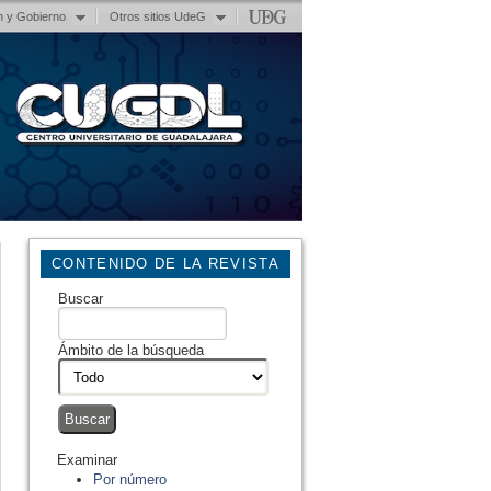
n y Gobierno
Otros sitios UdeG
CONTENIDO DE LA REVISTA
Buscar
Ámbito de la búsqueda
Examinar
Por número