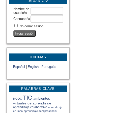
USUARIO/A
Nombre de
usuario/a
Contraseña
No cerrar sesión
IDIOMAS
Español
|
English
|
Portugués
PALABRAS CLAVE
TIC
ambientes
MOOC
virtuales de aprendizaje
aprendizaje colaborativo
aprendizaje
en línea
aprendizaje semipresencial