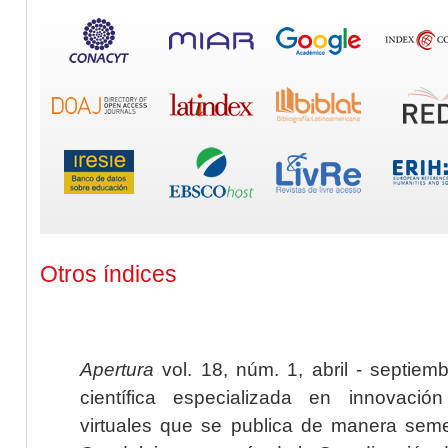
Otros índices
Apertura
vol. 18, núm. 1, abril - septiem
científica especializada en innovaci
virtuales que se publica de manera seme