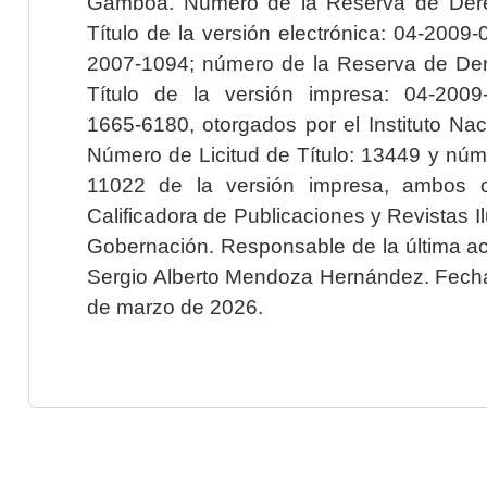
Gamboa. Número de la Reserva de Dere
Título de la versión electrónica: 04-200
2007-1094; número de la Reserva de Der
Título de la versión impresa: 04-200
1665-6180, otorgados por el Instituto Nac
Número de Licitud de Título: 13449 y núme
11022 de la versión impresa, ambos o
Calificadora de Publicaciones y Revistas I
Gobernación. Responsable de la última ac
Sergio Alberto Mendoza Hernández. Fecha 
de marzo de 2026.