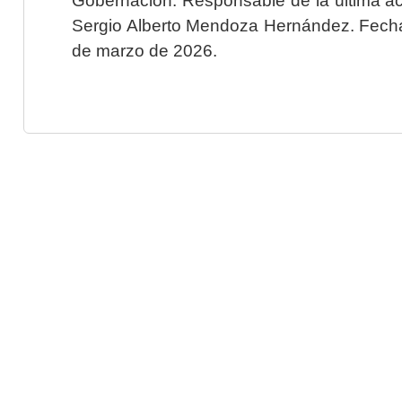
Sergio Alberto Mendoza Hernández. Fecha 
de marzo de 2026.