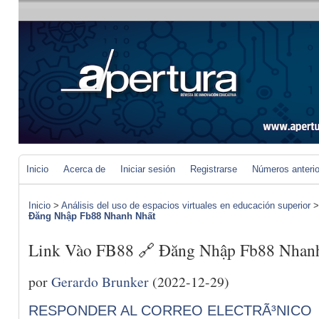
Inicio
Acerca de
Iniciar sesión
Registrarse
Números anteri
Inicio
>
Análisis del uso de espacios virtuales en educación superior
Đăng Nhập Fb88 Nhanh Nhất
Link Vào FB88 🔗 Đăng Nhập Fb88 Nhan
por
Gerardo Brunker
(2022-12-29)
RESPONDER AL CORREO ELECTRÃ³NICO