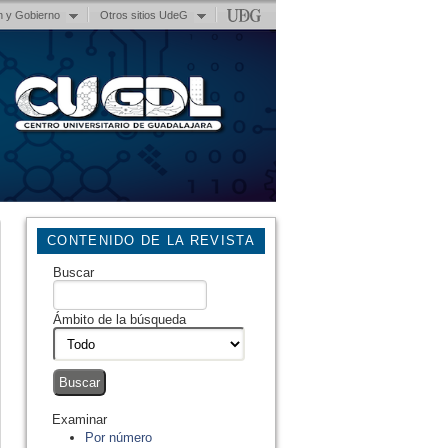
n y Gobierno
Otros sitios UdeG
CONTENIDO DE LA REVISTA
Buscar
Ámbito de la búsqueda
Examinar
Por número