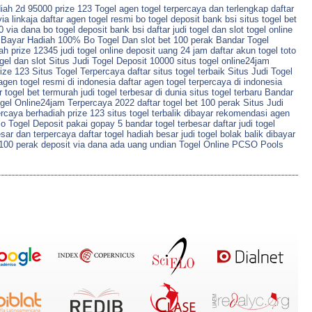
diah 2d 95000
prize 123 Togel
agen togel terpercaya dan terlengkap
daftar
ia linkaja
daftar agen togel resmi
bo togel deposit bank bsi
situs togel bet
00 via dana
bo togel deposit bank bsi
daftar judi togel dan slot
togel online
a Bayar Hadiah 100%
Bo Togel Dan slot bet 100 perak
Bandar Togel
ah prize 12345
judi togel online deposit uang 24 jam
daftar akun togel toto
gel dan slot
Situs Judi Togel Deposit 10000
situs togel online24jam
rize 123
Situs Togel Terpercaya
daftar situs togel terbaik
Situs Judi Togel
agen togel resmi di indonesia
daftar agen togel terpercaya di indonesia
 togel bet termurah
judi togel terbesar di dunia
situs togel terbaru
Bandar
ogel Online24jam Terpercaya 2022
daftar togel bet 100 perak
Situs Judi
rcaya berhadiah prize 123
situs togel terbalik dibayar
rekomendasi agen
o Togel Deposit pakai gopay
5 bandar togel terbesar
daftar judi togel
esar dan terpercaya
daftar togel hadiah besar
judi togel bolak balik dibayar
 100 perak deposit via dana
ada uang undian
Togel Online PCSO Pools