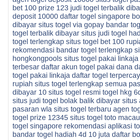
bet 100 prize 123
judi togel terbalik dib
deposit 10000
daftar togel singapore
bo
dibayar
situs togel via gopay
bandar toge
togel terbalik dibayar
situs judi togel ha
togel terlengkap
situs togel bet 100 rup
rekomendasi bandar togel terlengkap
s
hongkongpools
situs togel pakai linkaja
terbesar
daftar akun togel pakai dana
d
togel pakai linkaja
daftar togel terperca
rupiah
situs togel terlengkap semua pa
dibayar
10 situs togel resmi
togel hkg 6
situs judi togel bolak balik dibayar
situs
pasaran wla
situs togel terbaru
agen to
togel prize 12345
situs togel toto maca
togel singapore
rekomendasi aplikasi t
bandar togel hadiah 4d 10 juta
daftar b