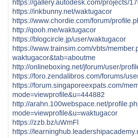
https://gallery.autodesk.com/projects/
https://inkbunny.net/waktugacor
https://www.chordie.com/forum/profile
http://qooh.me/waktugacor
https://blogcircle.jp/user/waktugacor
https://www.trainsim.com/vbts/member
waktugacor&tab=aboutme
http://onlineboxing.net/jforum/user/prof
https://foro.zendalibros.com/forums/us
https://forum.singaporeexpats.com/mem
mode=viewprofile&u=444882
http://arahn.100webspace.net/profile.p
mode=viewprofile&u=waktugacor
https://zzb.bz/uWmFl
https://learninghub.leadershipacadem