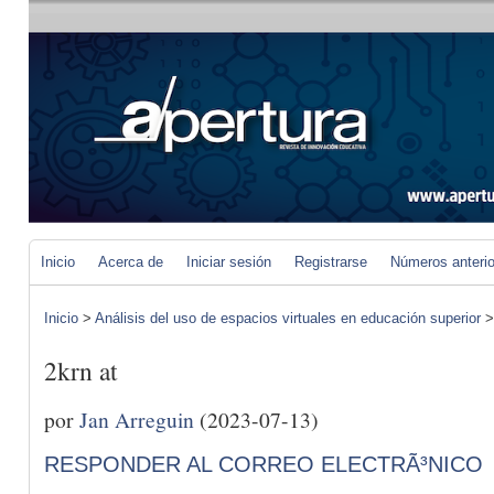
Inicio
Acerca de
Iniciar sesión
Registrarse
Números anteri
Inicio
>
Análisis del uso de espacios virtuales en educación superior
2krn at
por
Jan Arreguin
(2023-07-13)
RESPONDER AL CORREO ELECTRÃ³NICO