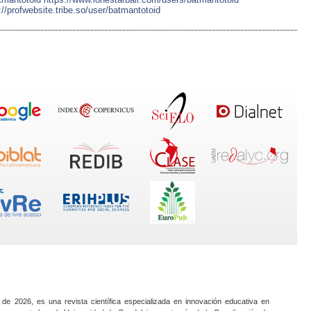
://profwebsite.tribe.so/user/batmantotoid
 de 2026, es una revista científica especializada en innovación educativa en