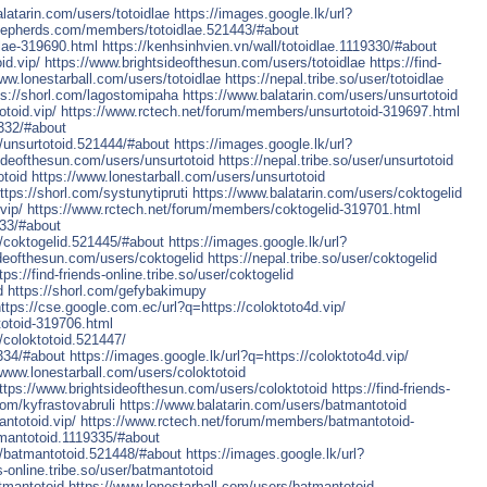
latarin.com/users/totoidlae
https://images.google.lk/url?
epherds.com/members/totoidlae.521443/#about
lae-319690.html
https://kenhsinhvien.vn/wall/totoidlae.1119330/#about
id.vip/
https://www.brightsideofthesun.com/users/totoidlae
https://find-
www.lonestarball.com/users/totoidlae
https://nepal.tribe.so/user/totoidlae
ps://shorl.com/lagostomipaha
https://www.balatarin.com/users/unsurtotoid
toid.vip/
https://www.rctech.net/forum/members/unsurtotoid-319697.html
9332/#about
unsurtotoid.521444/#about
https://images.google.lk/url?
sideofthesun.com/users/unsurtotoid
https://nepal.tribe.so/user/unsurtotoid
otoid
https://www.lonestarball.com/users/unsurtotoid
ttps://shorl.com/systunytipruti
https://www.balatarin.com/users/coktogelid
vip/
https://www.rctech.net/forum/members/coktogelid-319701.html
333/#about
coktogelid.521445/#about
https://images.google.lk/url?
ideofthesun.com/users/coktogelid
https://nepal.tribe.so/user/coktogelid
tps://find-friends-online.tribe.so/user/coktogelid
d
https://shorl.com/gefybakimupy
ttps://cse.google.com.ec/url?q=https://coloktoto4d.vip/
totoid-319706.html
coloktotoid.521447/
9334/#about
https://images.google.lk/url?q=https://coloktoto4d.vip/
/www.lonestarball.com/users/coloktotoid
ttps://www.brightsideofthesun.com/users/coloktotoid
https://find-friends-
com/kyfrastovabruli
https://www.balatarin.com/users/batmantotoid
antotoid.vip/
https://www.rctech.net/forum/members/batmantotoid-
tmantotoid.1119335/#about
batmantotoid.521448/#about
https://images.google.lk/url?
ds-online.tribe.so/user/batmantotoid
tmantotoid
https://www.lonestarball.com/users/batmantotoid