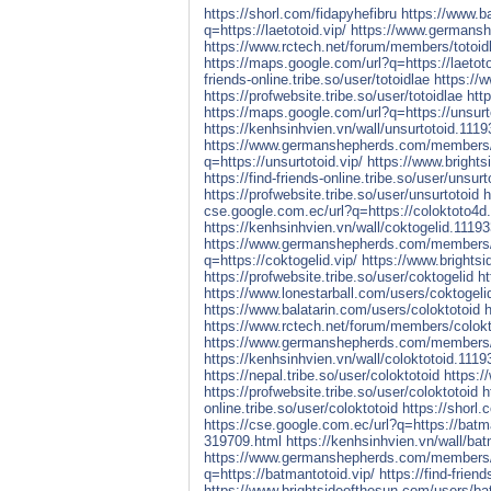
https://shorl.com/fidapyhefibru
https://www.ba
q=https://laetotoid.vip/
https://www.germansh
https://www.rctech.net/forum/members/totoid
https://maps.google.com/url?q=https://laetoto
friends-online.tribe.so/user/totoidlae
https://
https://profwebsite.tribe.so/user/totoidlae
htt
https://maps.google.com/url?q=https://unsurto
https://kenhsinhvien.vn/wall/unsurtotoid.111
https://www.germanshepherds.com/members/
q=https://unsurtotoid.vip/
https://www.bright
https://find-friends-online.tribe.so/user/unsurt
https://profwebsite.tribe.so/user/unsurtotoid
h
cse.google.com.ec/url?q=https://coloktoto4d.
https://kenhsinhvien.vn/wall/coktogelid.1119
https://www.germanshepherds.com/members/
q=https://coktogelid.vip/
https://www.brights
https://profwebsite.tribe.so/user/coktogelid
ht
https://www.lonestarball.com/users/coktogeli
https://www.balatarin.com/users/coloktotoid
h
https://www.rctech.net/forum/members/colok
https://www.germanshepherds.com/members/
https://kenhsinhvien.vn/wall/coloktotoid.111
https://nepal.tribe.so/user/coloktotoid
https:/
https://profwebsite.tribe.so/user/coloktotoid
h
online.tribe.so/user/coloktotoid
https://shorl.
https://cse.google.com.ec/url?q=https://batm
319709.html
https://kenhsinhvien.vn/wall/ba
https://www.germanshepherds.com/members/
q=https://batmantotoid.vip/
https://find-frien
https://www.brightsideofthesun.com/users/ba