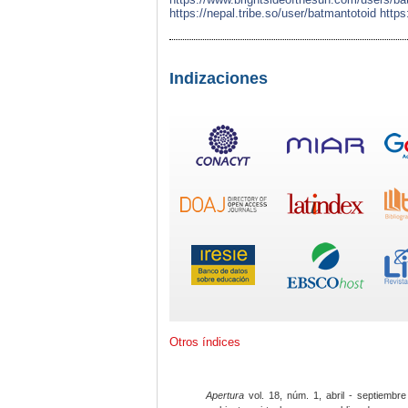
https://nepal.tribe.so/user/batmantotoid
https
Indizaciones
Otros índices
Apertura
vol. 18, núm. 1, abril - septiembre