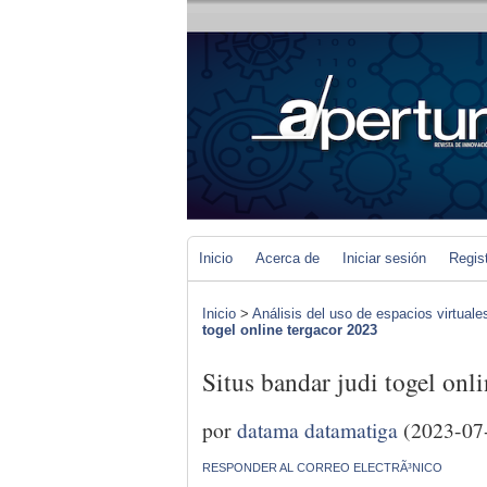
Inicio
Acerca de
Iniciar sesión
Regis
Inicio
>
Análisis del uso de espacios virtuale
togel online tergacor 2023
Situs bandar judi togel onl
por
datama datamatiga
(2023-07
RESPONDER AL CORREO ELECTRÃ³NICO