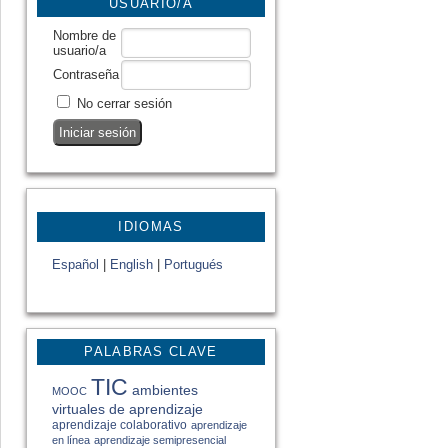
USUARIO/A
Nombre de
usuario/a
Contraseña
No cerrar sesión
IDIOMAS
Español
|
English
|
Portugués
PALABRAS CLAVE
TIC
ambientes
MOOC
virtuales de aprendizaje
aprendizaje colaborativo
aprendizaje
en línea
aprendizaje semipresencial