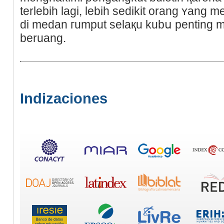
terlebih lagi, lebih sedikіt orang ʏang
di medan гumput selaқu kubս penting
beruang.
Indizaciones