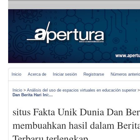
Inicio
Acerca de
Iniciar sesión
Registrarse
Números anteri
Inicio
>
Análisis del uso de espacios virtuales en educación superior
Dan Berita Hari Ini:...
situs Fakta Unik Dunia Dan Beri
membuahkan hasil dalam Berit
Terbaru terlengkap