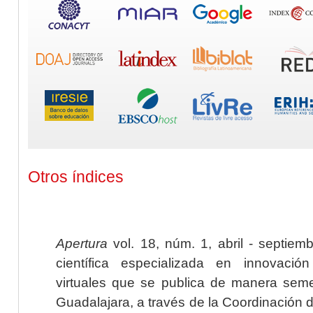
Otros índices
Apertura
vol. 18, núm. 1, abril - septiem
científica especializada en innovaci
virtuales que se publica de manera seme
Guadalajara, a través de la Coordinación 