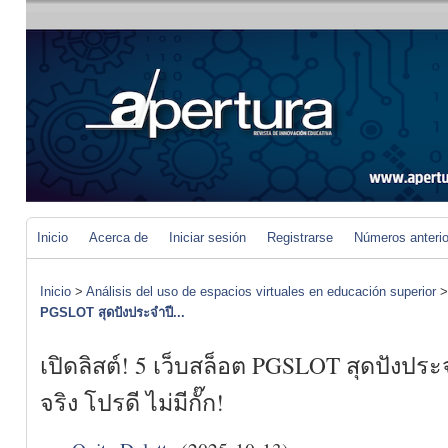
Inicio
Acerca de
Iniciar sesión
Registrarse
Números anteri
Inicio
>
Análisis del uso de espacios virtuales en educación superior
PGSLOT สุดปังประจำปี...
เปิดลิสต์! 5 เว็บสล็อต PGSLOT สุดปังประ
จริง โปรดี ไม่มีกั๊ก!