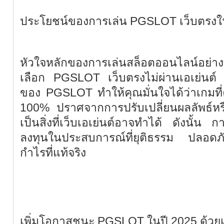
ประโยชน์ของการเล่น PGSLOT เว็บตรงใ
หัวใจหลักของการเล่นสล็อตออนไลน์อย่
เลือก PGSLOT เว็บตรงไม่ผ่านเอเย่นต์ 
ของ PGSLOT ทำให้คุณมั่นใจได้ว่าเกมที่คุ
100% ปราศจากการปรับเปลี่ยนผลลัพธ์หรื
เป็นสิ่งที่เว็บเอเย่นต์อาจทำได้ ดังนั้น 
ลงทุนในประสบการณ์ที่ยุติธรรม ปลอด
กำไรที่แท้จริง
เพิ่มโอกาสชนะ PGSLOT ในปี 2025 ด้วยเค