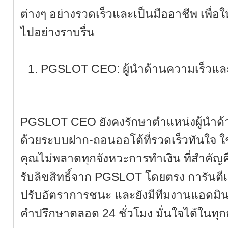
ต่างๆ อย่างรวดเร็วและเป็นมืออาชีพ เพื่อ
ไปอย่างราบรื่น
PGSLOT CEO: ผู้นำด้านความเร็วแล
PGSLOT CEO ยังคงรักษาตำแหน่งผู้นำด้า
ด้วยระบบฝาก-ถอนออโต้ที่รวดเร็วทันใจ ใช้
คุณไม่พลาดทุกจังหวะการทำเงิน ที่สำคัญคือ
รับลิขสิทธิ์จาก PGSLOT โดยตรง การันตีเ
ปรับอัตราการชนะ และยังมีทีมงานแอดมิน
คำปรึกษาตลอด 24 ชั่วโมง มั่นใจได้ใน