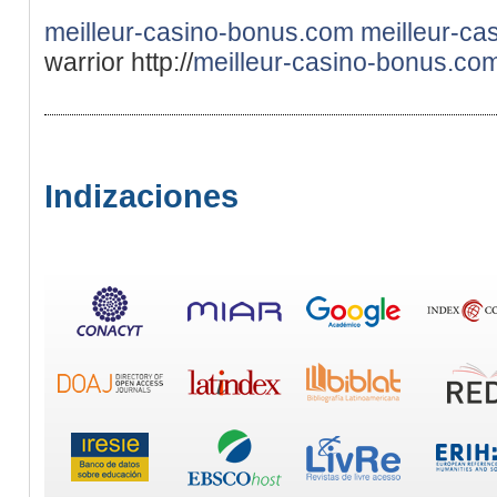
meilleur-casino-bonus.com
meilleur-ca
warrior http://
meilleur-casino-bonus.co
Indizaciones