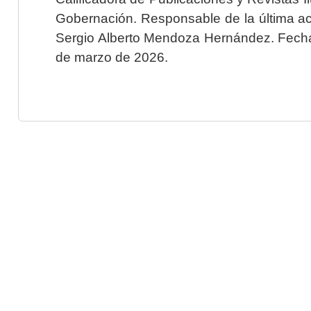
Gobernación. Responsable de la última ac
Sergio Alberto Mendoza Hernández. Fecha 
de marzo de 2026.