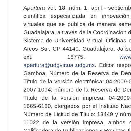
Apertura
vol. 18, núm. 1, abril - septiem
científica especializada en innovaci
virtuales que se publica de manera seme
Guadalajara, a través de la Coordinación 
Sistema de Universidad Virtual. Oficinas 
Arcos Sur, CP 44140, Guadalajara, Jalisc
ext. 18775,
www.
apertura@udgvirtual.udg.mx
. Editor resp
Gamboa. Número de la Reserva de Dere
Título de la versión electrónica: 04-200
2007-1094; número de la Reserva de Der
Título de la versión impresa: 04-200
1665-6180, otorgados por el Instituto Nac
Número de Licitud de Título: 13449 y núme
11022 de la versión impresa, ambos o
Calificadora de Publicaciones y Revistas I