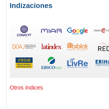
Indizaciones
Otros índices