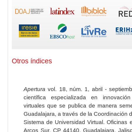
Otros índices
Apertura
vol. 18, núm. 1, abril - septiem
científica especializada en innovaci
virtuales que se publica de manera seme
Guadalajara, a través de la Coordinación 
Sistema de Universidad Virtual. Oficinas 
Arcos Sur, CP 44140, Guadalajara, Jalisc