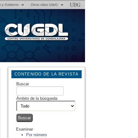
n y Gobierno
Otros sitios UdeG
CONTENIDO DE LA REVISTA
Buscar
Ámbito de la búsqueda
Examinar
Por número