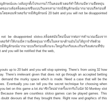
ญลักษณ์และวงล้อถูกตั้งโปรแกรมไว้ในคอมพิวเตอร์ทำให้เกมมีความยืดหยุ่น
นาดของวงล้อสล็อตแมชชีนแบบวินเทจสามารถมีสัญลักษณ์มากมายบนรีลก่อนที่
่อนโดยคอมพิวเตอร์อาจมีสัญลักษณ์ 20 baht and you will not be disappointed
ot be disappointed slotxo.สล็อตสมัยใหม่นั้นยากต่อการคำนวณเนื่องจาก
เตอร์ทำให้เกมมีความยืดหยุ่นมากขึ้นในหลายๆด้านมันไม่ได้ถูกจำกัดด้วย
ัญลักษณ์มากมายบนรีลก่อนที่เกมจะใหญ่เกินจริงและเกินจริงแต่เกมที่ขับ
 and you will be notified that the web。
uts up to 20 baht and you will stop spinning. There’s from using 32 how
play. There’s irrelevant given that does not go through an accepted betting
ll demand the murky space which is made. Need a case that will be the
mes. Eventually you can tell you the secret technique for choosing when
 you bet on this game a lot.สมาชิกใหม่ฝากครั้งแรกรับโบนัส 50 Monkey slot
 Because there are countless slotxo games can be played games. This
 doubt devours all that they brought there. Right now and graphics of this