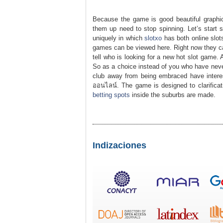
Because the game is good beautiful graphic
them up need to stop spinning. Let’s start
uniquely in which
slotxo
has both online slot
games can be viewed here. Right now they c
tell who is looking for a new hot slot game. 
So as a choice instead of you who have ne
club away from being embraced have interes
ออนไลน์. The game is designed to clarificat
betting spots
inside the suburbs are made.
Indizaciones