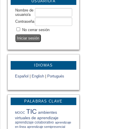
USUARIO/A
Nombre de
usuario/a
Contraseña
No cerrar sesión
IDIOMAS
Español
|
English
|
Portugués
PALABRAS CLAVE
TIC
ambientes
MOOC
virtuales de aprendizaje
aprendizaje colaborativo
aprendizaje
en línea
aprendizaje semipresencial