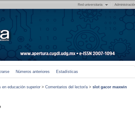
Red universitaria
Administració
trarse
Números anteriores
Estadísticas
s en educación superior
>
Comentarios del lector/a
>
slot gacor maxwin
o