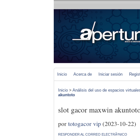
Inicio
Acerca de
Iniciar sesión
Regis
Inicio
>
Análisis del uso de espacios virtuale
akuntoto
slot gacor maxwin akuntot
por
totogacor vip
(2023-10-22)
RESPONDER AL CORREO ELECTRÃ³NICO