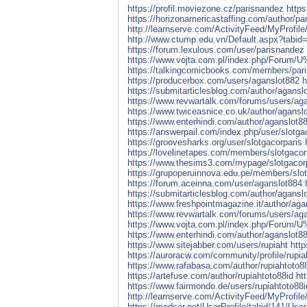
https://profil.moviezone.cz/parisnandez
https
https://horizonamericastaffing.com/author/pa
http://learnserve.com/ActivityFeed/MyProfile
http://www.ctump.edu.vn/Default.aspx?tabi
https://forum.lexulous.com/user/parisnandez
https://www.vojta.com.pl/index.php/Forum
https://talkingcomicbooks.com/members/par
https://producerbox.com/users/aganslot882
h
https://submitarticlesblog.com/author/agansl
https://www.revwartalk.com/forums/users/ag
https://www.twiceasnice.co.uk/author/agansl
https://www.enterhindi.com/author/aganslot8
https://answerpail.com/index.php/user/slotga
https://groovesharks.org/user/slotgacorparis
https://lovelinetapes.com/members/slotgacorp
https://www.thesims3.com/mypage/slotgacor
https://grupoperuinnova.edu.pe/members/slot
https://forum.aceinna.com/user/aganslot884
https://submitarticlesblog.com/author/agansl
https://www.freshpointmagazine.it/author/aga
https://www.revwartalk.com/forums/users/ag
https://www.vojta.com.pl/index.php/Forum
https://www.enterhindi.com/author/aganslot8
https://www.sitejabber.com/users/rupiaht
http
https://auroracw.com/community/profile/rupia
https://www.rafabasa.com/author/rupiahtoto88
https://artefuse.com/author/rupiahtoto88id
ht
https://www.fairmondo.de/users/rupiahtoto88i
http://learnserve.com/ActivityFeed/MyProfile
https://medser.net/UserProfile/tabid/141/Us