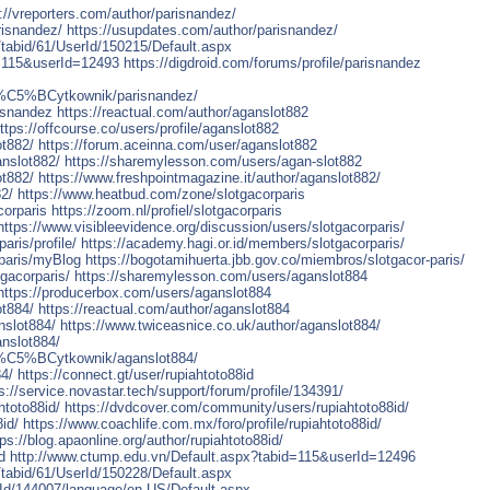
://vreporters.com/author/parisnandez/
risnandez/
https://usupdates.com/author/parisnandez/
/tabid/61/UserId/150215/Default.aspx
d=115&userId=12493
https://digdroid.com/forums/profile/parisnandez
/U%C5%BCytkownik/parisnandez/
isnandez
https://reactual.com/author/aganslot882
ttps://offcourse.co/users/profile/aganslot882
ot882/
https://forum.aceinna.com/user/aganslot882
anslot882/
https://sharemylesson.com/users/agan-slot882
ot882/
https://www.freshpointmagazine.it/author/aganslot882/
82/
https://www.heatbud.com/zone/slotgacorparis
corparis
https://zoom.nl/profiel/slotgacorparis
https://www.visibleevidence.org/discussion/users/slotgacorparis/
aris/profile/
https://academy.hagi.or.id/members/slotgacorparis/
paris/myBlog
https://bogotamihuerta.jbb.gov.co/miembros/slotgacor-paris/
gacorparis/
https://sharemylesson.com/users/aganslot884
https://producerbox.com/users/aganslot884
ot884/
https://reactual.com/author/aganslot884
nslot884/
https://www.twiceasnice.co.uk/author/aganslot884/
anslot884/
/U%C5%BCytkownik/aganslot884/
84/
https://connect.gt/user/rupiahtoto88id
s://service.novastar.tech/support/forum/profile/134391/
htoto88id/
https://dvdcover.com/community/users/rupiahtoto88id/
id/
https://www.coachlife.com.mx/foro/profile/rupiahtoto88id/
tps://blog.apaonline.org/author/rupiahtoto88id/
d
http://www.ctump.edu.vn/Default.aspx?tabid=115&userId=12496
/tabid/61/UserId/150228/Default.aspx
erId/144007/language/en-US/Default.aspx