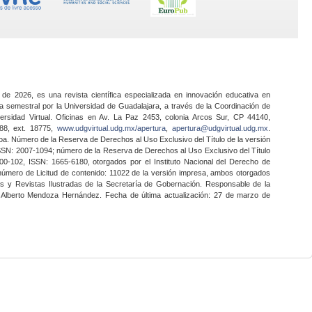
 de 2026, es una revista científica especializada en innovación educativa en
a semestral por la Universidad de Guadalajara, a través de la Coordinación de
ersidad Virtual. Oficinas en Av. La Paz 2453, colonia Arcos Sur, CP 44140,
888, ext. 18775,
www.udgvirtual.udg.mx/apertura
,
apertura@udgvirtual.udg.mx
.
a. Número de la Reserva de Derechos al Uso Exclusivo del Título de la versión
SSN: 2007-1094; número de la Reserva de Derechos al Uso Exclusivo del Título
0-102, ISSN: 1665-6180, otorgados por el Instituto Nacional del Derecho de
 número de Licitud de contenido: 11022 de la versión impresa, ambos otorgados
nes y Revistas Ilustradas de la Secretaría de Gobernación. Responsable de la
o Alberto Mendoza Hernández. Fecha de última actualización: 27 de marzo de