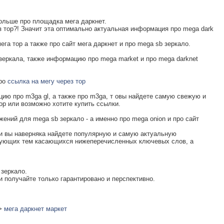
ольше про площадка мега даркнет.
 тор?! Значит эта оптимально актуальная информация про mega dark
га тор а также про сайт мега даркнет и про mega sb зеркало.
зеркала, также информацию про mega market и про mega darknet
про
ссылка на мегу через тор
ию про m3ga gl, а также про m3ga, т овы найдете самую свежую и
р или возможно хотите купить ссылки.
ений для mega sb зеркало - а именно про mega onion и про сайт
 и вы наверняка найдете популярную и самую актуальную
дующих тем касающихся нижеперечисленных ключевых слов, а
 зеркало.
и получайте только гарантировано и перспективно.
>>
мега даркнет маркет