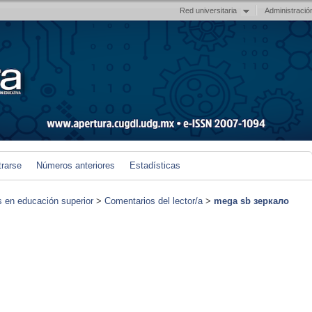
Red universitaria
Administració
trarse
Números anteriores
Estadísticas
s en educación superior
>
Comentarios del lector/a
>
mega sb зеркало