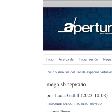
Inicio
Acerca de
Iniciar sesión
Regis
Inicio
>
Análisis del uso de espacios virtuale
mega sb зеркало
por
Lucia Gatliff
(2023-10-08)
RESPONDER AL CORREO ELECTRÃ³NICO
Здравия Желаю,