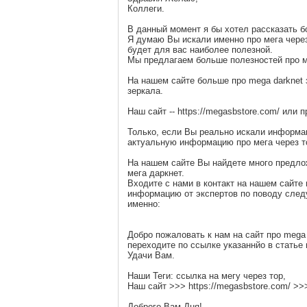
Коллеги.
В данный момент я бы хотел рассказать б
Я думаю Вы искали именно про мега через
будет для вас наиболее полезной.
Мы предлагаем больше полезностей про ме
На нашем сайте больше про mega darknet 
зеркала.
Наш сайт -- https://megasbstore.com/ или 
Только, если Вы реально искали информац
актуальную информацию про мега через то
На нашем сайте Вы найдете много предлож
мега даркнет.
Входите с нами в контакт на нашем сайте
информацию от экспертов по поводу сле
именно:
Добро пожаловать к нам на сайт про mega
переходите по ссылке указаннйо в статье 
Удачи Вам.
Наши Теги: ссылка на мегу через тор,
Наш сайт >>> https://megasbstore.com/ >
Доброго Вам Дня!