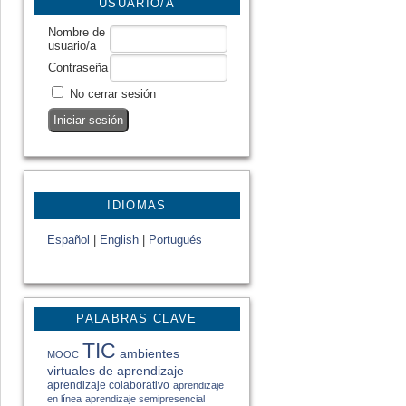
USUARIO/A
Nombre de
usuario/a
Contraseña
No cerrar sesión
IDIOMAS
Español
|
English
|
Portugués
PALABRAS CLAVE
TIC
ambientes
MOOC
virtuales de aprendizaje
aprendizaje colaborativo
aprendizaje
en línea
aprendizaje semipresencial