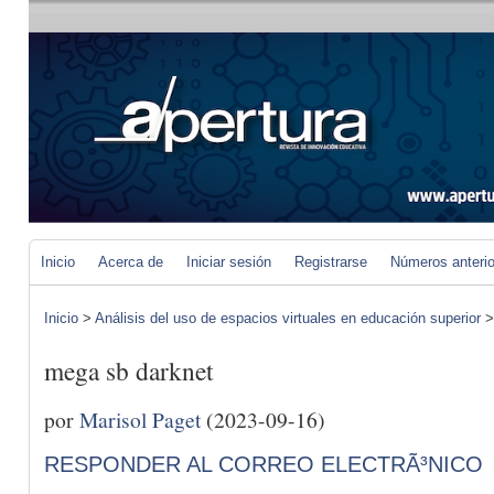
Inicio
Acerca de
Iniciar sesión
Registrarse
Números anteri
Inicio
>
Análisis del uso de espacios virtuales en educación superior
mega sb darknet
por
Marisol Paget
(2023-09-16)
RESPONDER AL CORREO ELECTRÃ³NICO