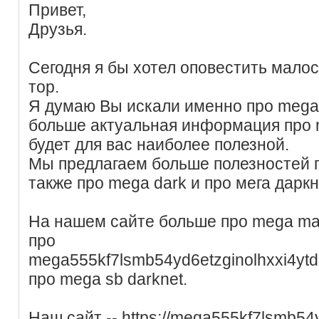
Привет,
Друзья.
Сегодня я бы хотел оповестить малос
тор.
Я думаю Вы искали именно про mega s
больше актуальная информация про 
будет для вас наиболее полезной.
Мы предлагаем больше полезностей п
также про mega dark и про мега даркн
На нашем сайте больше про mega ma
про
mega555kf7lsmb54yd6etzginolhxxi4ytd
про mega sb darknet.
Наш сайт -- https://mega555kf7lsmb54