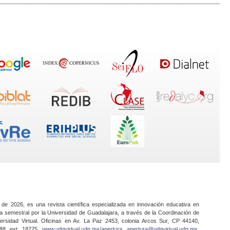
 de 2026, es una revista científica especializada en innovación educativa en
a semestral por la Universidad de Guadalajara, a través de la Coordinación de
ersidad Virtual. Oficinas en Av. La Paz 2453, colonia Arcos Sur, CP 44140,
888, ext. 18775,
www.udgvirtual.udg.mx/apertura
,
apertura@udgvirtual.udg.mx
.