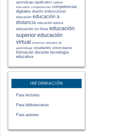
aprendizaje significativo
calidad
competencias
educativa
competencias
digitales
diseño instruccional
educación a
educación
distancia
educación básica
educación
educación en línea
educación
superior
virtual
entornos virtuales de
estudiantes universitarios
aprendizaje
formación docente
tecnología
educativa
INFORMACIÓN
Para lectores
Para bibliotecarios
Para autores