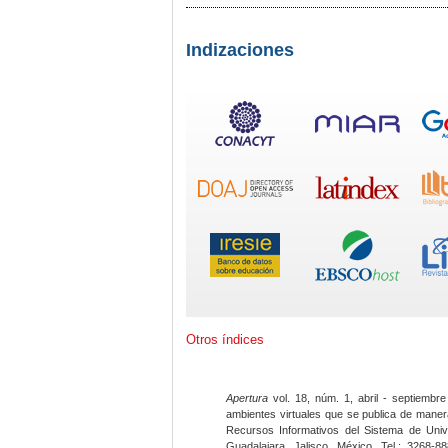
Indizaciones
Otros índices
Apertura
vol. 18, núm. 1, abril - septiembre
ambientes virtuales que se publica de maner
Recursos Informativos del Sistema de Univ
Guadalajara, Jalisco, México. Tel.: 3268-8