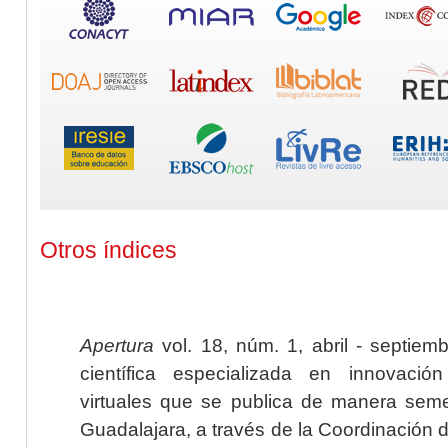
Otros índices
Apertura
vol. 18, núm. 1, abril - septiem
científica especializada en innovaci
virtuales que se publica de manera seme
Guadalajara, a través de la Coordinación 