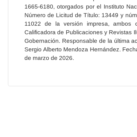
1665-6180, otorgados por el Instituto Nac
Número de Licitud de Título: 13449 y núme
11022 de la versión impresa, ambos o
Calificadora de Publicaciones y Revistas I
Gobernación. Responsable de la última ac
Sergio Alberto Mendoza Hernández. Fecha 
de marzo de 2026.