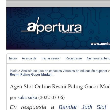
Inicio
Acerca de
Iniciar sesión
Registrarse
Números anteri
Inicio
>
Análisis del uso de espacios virtuales en educación superior
Resmi Paling Gacor Mudah...
Agen Slot Online Resmi Paling Gacor M
por
suka suka
(2022-07-06)
En respuesta a
Bandar Judi Slot