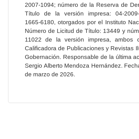
2007-1094; número de la Reserva de Der
Título de la versión impresa: 04-200
1665-6180, otorgados por el Instituto Nac
Número de Licitud de Título: 13449 y núme
11022 de la versión impresa, ambos o
Calificadora de Publicaciones y Revistas I
Gobernación. Responsable de la última ac
Sergio Alberto Mendoza Hernández. Fecha 
de marzo de 2026.