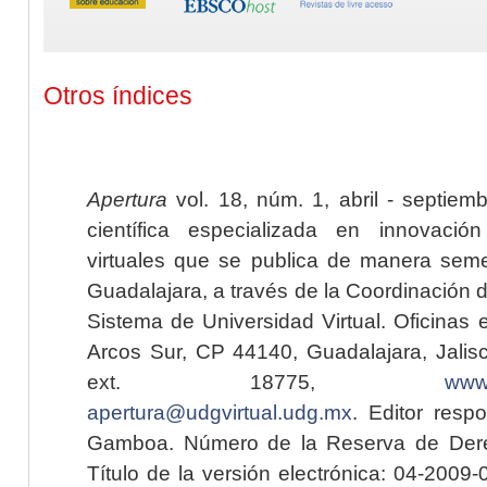
Otros índices
Apertura
vol. 18, núm. 1, abril - septiem
científica especializada en innovaci
virtuales que se publica de manera seme
Guadalajara, a través de la Coordinación 
Sistema de Universidad Virtual. Oficinas 
Arcos Sur, CP 44140, Guadalajara, Jalisc
ext. 18775,
www.
apertura@udgvirtual.udg.mx
. Editor resp
Gamboa. Número de la Reserva de Dere
Título de la versión electrónica: 04-200