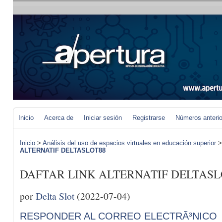
Inicio
Acerca de
Iniciar sesión
Registrarse
Números anteri
Inicio
>
Análisis del uso de espacios virtuales en educación superior
ALTERNATIF DELTASLOT88
DAFTAR LINK ALTERNATIF DELTASL
por
Delta Slot
(2022-07-04)
RESPONDER AL CORREO ELECTRÃ³NICO