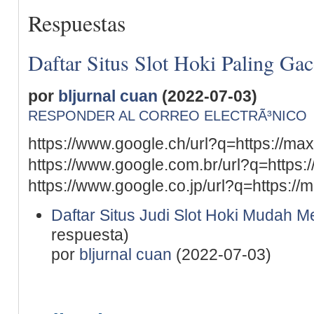
Respuestas
Daftar Situs Slot Hoki Paling Ga
por
bljurnal cuan
(2022-07-03)
RESPONDER AL CORREO ELECTRÃ³NICO
https://www.google.ch/url?q=https://max
https://www.google.com.br/url?q=https:/
https://www.google.co.jp/url?q=https://m
Daftar Situs Judi Slot Hoki Mudah M
respuesta)
por
bljurnal cuan
(2022-07-03)