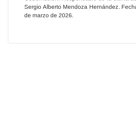
Sergio Alberto Mendoza Hernández. Fecha 
de marzo de 2026.