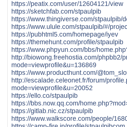
https://peatix.com/user/12604121/view
https://sketchfab.com/stpaulpib
https://www.thingiverse.com/stpaulpib/
https://www.ulule.com/stpaulpib/#/projec
https://pubhtml5.com/homepage/iyev
https://themehunt.com/profile/stpaulpib
https://www.phpyun.com/bbs/home.p
http://biowong.freehostia.com/phpbb2/pr
mode=viewprofile&u=136869
https://www.producthunt.com/@tom_slo
http://escalade.celeonet.fr/forum/profile
mode=viewprofile&u=20052
https://ello.co/stpaulpib
https://bbs.now.qq.com/home.php?mo
https://gitlab.nic.cz/stpaulpib
https://www.walkscore.com/people/168
https://camp-fire.jp/profile/stpaulpibcom