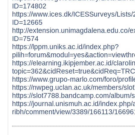
ID=174802
https://www.ices.dk/ICESSurveys/List
ID=12665
http://extension.unimagdalena.edu.co/
ID=7574
https://lppm.uniks.ac.id/index.php?
pilih=forum&modul=yes&action=viewth
https://elearning.ikipjember.ac.id/claro
topic=362&cidReset=true&cidReq=TR
https://www.grupo-marlo.com/foro/profil
https://nwpeg.uclan.ac.uk/members/slot7
https://slot7788.bandcamp.com/album/s
https://journal.unismuh.ac.id/index.php/
ribh/comment/view/3389/166113/16696