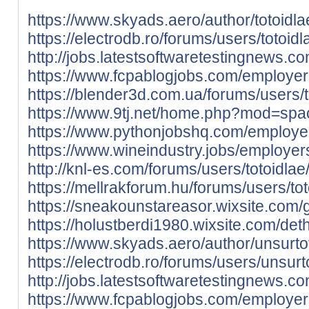
https://www.skyads.aero/author/totoidla
https://electrodb.ro/forums/users/totoidl
http://jobs.latestsoftwaretestingnews.co
https://www.fcpablogjobs.com/employer
https://blender3d.com.ua/forums/users/t
https://www.9tj.net/home.php?mod=sp
https://www.pythonjobshq.com/employe
https://www.wineindustry.jobs/employer
http://knl-es.com/forums/users/totoidlae
https://mellrakforum.hu/forums/users/tot
https://sneakounstareasor.wixsite.com/giot
https://holustberdi1980.wixsite.com/deths
https://www.skyads.aero/author/unsurto
https://electrodb.ro/forums/users/unsurt
http://jobs.latestsoftwaretestingnews.co
https://www.fcpablogjobs.com/employer