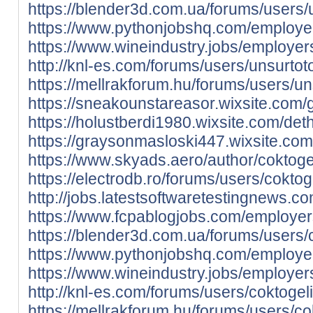
https://blender3d.com.ua/forums/users/u
https://www.pythonjobshq.com/employe
https://www.wineindustry.jobs/employe
http://knl-es.com/forums/users/unsurtoto
https://mellrakforum.hu/forums/users/un
https://sneakounstareasor.wixsite.com/gio
https://holustberdi1980.wixsite.com/deth
https://graysonmasloski447.wixsite.com
https://www.skyads.aero/author/coktoge
https://electrodb.ro/forums/users/coktog
http://jobs.latestsoftwaretestingnews.co
https://www.fcpablogjobs.com/employe
https://blender3d.com.ua/forums/users/c
https://www.pythonjobshq.com/employe
https://www.wineindustry.jobs/employe
http://knl-es.com/forums/users/coktogeli
https://mellrakforum.hu/forums/users/co