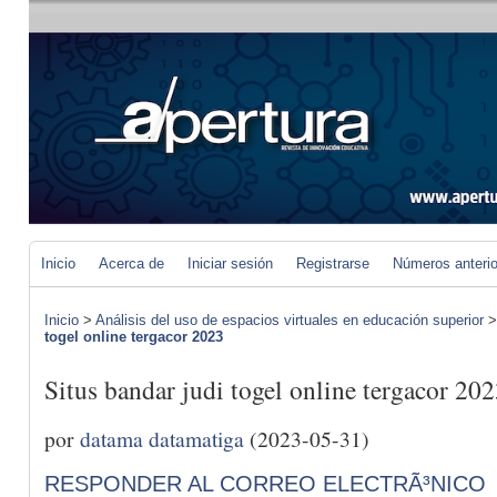
Inicio
Acerca de
Iniciar sesión
Registrarse
Números anteri
Inicio
>
Análisis del uso de espacios virtuales en educación superior
togel online tergacor 2023
Situs bandar judi togel online tergacor 20
por
datama datamatiga
(2023-05-31)
RESPONDER AL CORREO ELECTRÃ³NICO