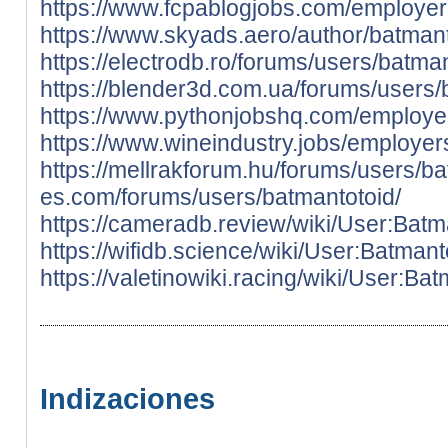
https://www.fcpablogjobs.com/employe
https://www.skyads.aero/author/batmant
https://electrodb.ro/forums/users/batman
https://blender3d.com.ua/forums/users/
https://www.pythonjobshq.com/employe
https://www.wineindustry.jobs/employe
https://mellrakforum.hu/forums/users/ba
es.com/forums/users/batmantotoid/
https://cameradb.review/wiki/User:Batm
https://wifidb.science/wiki/User:Batmant
https://valetinowiki.racing/wiki/User:Ba
Indizaciones