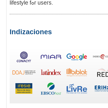
lifestyle fߋr useгs.
Indizaciones