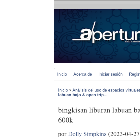
Inicio
Acerca de
Iniciar sesión
Regis
Inicio
>
Análisis del uso de espacios virtuale
labuan bajo & open trip...
bingkisan liburan labuan b
600k
por
Dolly Simpkins
(2023-04-27