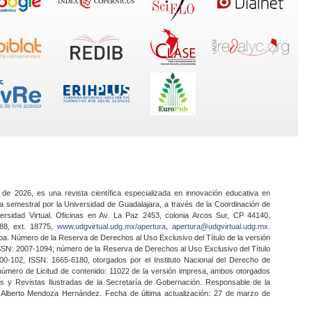
 de 2026, es una revista científica especializada en innovación educativa en
a semestral por la Universidad de Guadalajara, a través de la Coordinación de
ersidad Virtual. Oficinas en Av. La Paz 2453, colonia Arcos Sur, CP 44140,
888, ext. 18775,
www.udgvirtual.udg.mx/apertura
,
apertura@udgvirtual.udg.mx
.
a. Número de la Reserva de Derechos al Uso Exclusivo del Título de la versión
SSN: 2007-1094; número de la Reserva de Derechos al Uso Exclusivo del Título
0-102, ISSN: 1665-6180, otorgados por el Instituto Nacional del Derecho de
 número de Licitud de contenido: 11022 de la versión impresa, ambos otorgados
nes y Revistas Ilustradas de la Secretaría de Gobernación. Responsable de la
o Alberto Mendoza Hernández. Fecha de última actualización: 27 de marzo de