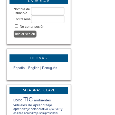
USUARIO/A
Nombre de
usuario/a
Contraseña
No cerrar sesión
IDIOMAS
Español
|
English
|
Portugués
PALABRAS CLAVE
TIC
ambientes
MOOC
virtuales de aprendizaje
aprendizaje colaborativo
aprendizaje
en línea
aprendizaje semipresencial