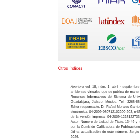
Otros índices
Apertura
vol. 18, núm. 1, abril - septiembre
ambientes virtuales que se publica de maner
Recursos Informativos del Sistema de Univ
Guadalajara, Jalisco, México. Tel.: 3268-8
Editor responsable: Dr. Rafael Morales Gambo
electrónica: 04-2009-080712102200-203, e-I
de la versión impresa: 04-2009-12151227330
Autor. Número de Licitud de Título: 13449 y
por la Comisión Calificadora de Publicacio
última actualización de este número: Sergi
2026.