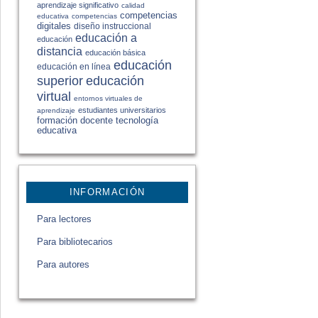
aprendizaje significativo
calidad
competencias
educativa
competencias
digitales
diseño instruccional
educación a
educación
distancia
educación básica
educación
educación en línea
educación
superior
virtual
entornos virtuales de
estudiantes universitarios
aprendizaje
formación docente
tecnología
educativa
INFORMACIÓN
Para lectores
Para bibliotecarios
Para autores