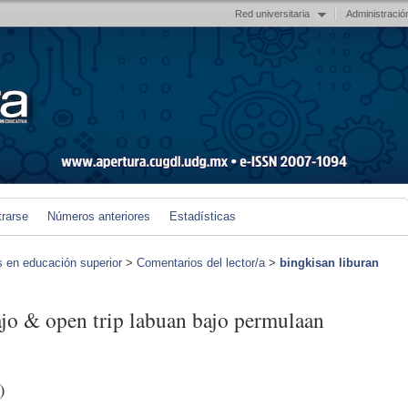
Red universitaria
Administració
trarse
Números anteriores
Estadísticas
s en educación superior
>
Comentarios del lector/a
>
bingkisan liburan
ajo & open trip labuan bajo permulaan
)