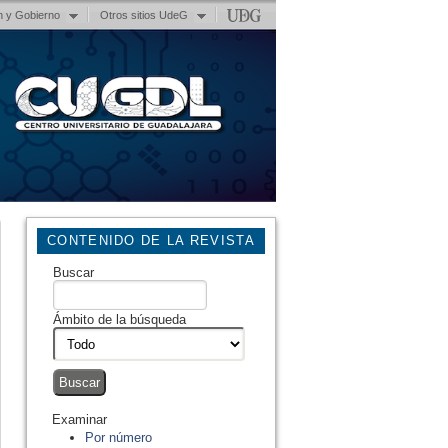
n y Gobierno
Otros sitios UdeG
CONTENIDO DE LA REVISTA
Buscar
Ámbito de la búsqueda
Examinar
Por número