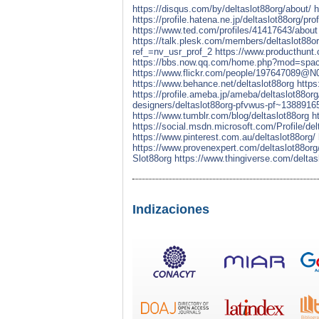
https://disqus.com/by/deltaslot88org/about/
h
https://profile.hatena.ne.jp/deltaslot88org/prof
https://www.ted.com/profiles/41417643/about
https://talk.plesk.com/members/deltaslot88o
ref_=nv_usr_prof_2
https://www.producthunt
https://bbs.now.qq.com/home.php?mod=spa
https://www.flickr.com/people/197647089@N
https://www.behance.net/deltaslot88org
https
https://profile.ameba.jp/ameba/deltaslot88org
designers/deltaslot88org-pfvwus-pf~1388916
https://www.tumblr.com/blog/deltaslot88org
h
https://social.msdn.microsoft.com/Profile/del
https://www.pinterest.com.au/deltaslot88org/
https://www.provenexpert.com/deltaslot88org
Slot88org
https://www.thingiverse.com/deltas
Indizaciones