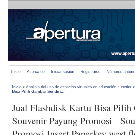
Inicio
Acerca de
Iniciar sesión
Registrarse
Números anteri
Inicio
>
Análisis del uso de espacios virtuales en educación superior
Bisa Pilih Gambar Sendiri...
Jual Flashdisk Kartu Bisa Pilih
Souvenir Payung Promosi - Sou
Promosi Insert Paperkey west f