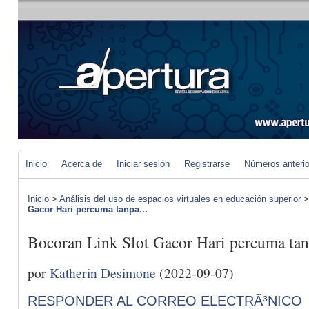
Inicio
Acerca de
Iniciar sesión
Registrarse
Números anteri
Inicio
>
Análisis del uso de espacios virtuales en educación superior
Gacor Hari percuma tanpa...
Bocoran Link Slot Gacor Hari percuma tan
por
Katherin Desimone
(2022-09-07)
RESPONDER AL CORREO ELECTRÃ³NICO