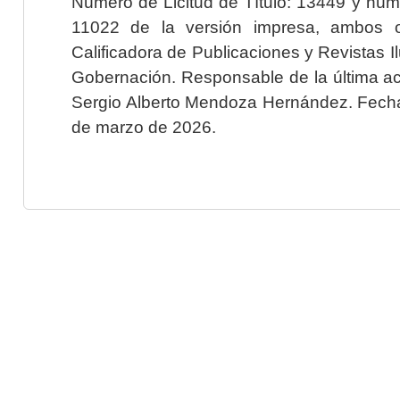
Número de Licitud de Título: 13449 y núme
11022 de la versión impresa, ambos o
Calificadora de Publicaciones y Revistas I
Gobernación. Responsable de la última ac
Sergio Alberto Mendoza Hernández. Fecha 
de marzo de 2026.