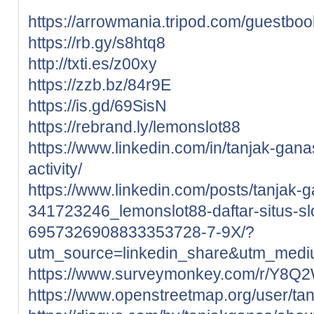
https://arrowmania.tripod.com/guestboo
https://rb.gy/s8htq8
http://txti.es/z00xy
https://zzb.bz/84r9E
https://is.gd/69SisN
https://rebrand.ly/lemonslot88
https://www.linkedin.com/in/tanjak-gan
activity/
https://www.linkedin.com/posts/tanjak-
341723246_lemonslot88-daftar-situs-slot
6957326908833353728-7-9X/?
utm_source=linkedin_share&utm_me
https://www.surveymonkey.com/r/Y8
https://www.openstreetmap.org/user/ta