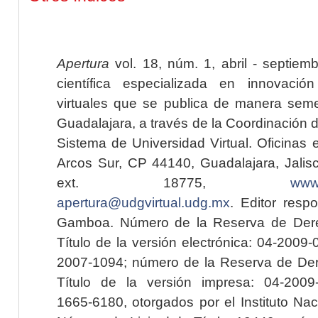
Apertura
vol. 18, núm. 1, abril - septiem
científica especializada en innovaci
virtuales que se publica de manera seme
Guadalajara, a través de la Coordinación 
Sistema de Universidad Virtual. Oficinas 
Arcos Sur, CP 44140, Guadalajara, Jalisc
ext. 18775,
www.
apertura@udgvirtual.udg.mx
. Editor resp
Gamboa. Número de la Reserva de Dere
Título de la versión electrónica: 04-200
2007-1094; número de la Reserva de Der
Título de la versión impresa: 04-200
1665-6180, otorgados por el Instituto Nac