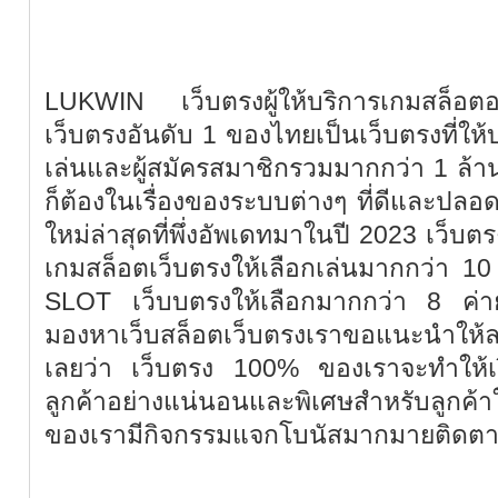
LUKWIN เว็บตรงผู้ให้บริการเกมสล็อต
เว็บตรงอันดับ 1 ของไทยเป็นเว็บตรงที่ให้บ
เล่นและผู้สมัครสมาชิกรวมมากกว่า 1 ล้
ก็ต้องในเรื่องของระบบต่างๆ ที่ดีและปลอ
ใหม่ล่าสุดที่พึ่งอัพเดทมาในปี 2023 เว็บต
เกมสล็อตเว็บตรงให้เลือกเล่นมากกว่า 1
SLOT เว็บบตรงให้เลือกมากกว่า 8 ค่ายเ
มองหาเว็บสล็อตเว็บตรงเราขอแนะนำให้ลอ
เลยว่า เว็บตรง 100% ของเราจะทำให้เ
ลูกค้าอย่างแน่นอนและพิเศษสำหรับลูกค้าใ
ของเรามีกิจกรรมแจกโบนัสมากมายติดตามไ