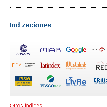
Indizaciones
Otros índices