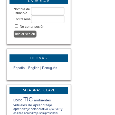
USUARIO/A
Nombre de
usuario/a
Contraseña
No cerrar sesión
IDIOMAS
Español
|
English
|
Portugués
PALABRAS CLAVE
TIC
ambientes
MOOC
virtuales de aprendizaje
aprendizaje colaborativo
aprendizaje
en línea
aprendizaje semipresencial