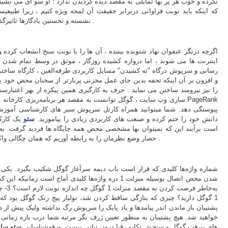
نکرده و خوب هر پر بها تمایلی به مقصد دیده گردیدن ندارد ؛ او سو ای می نشیند
که اینکه باید نوبت فراوانی دربرابر حقیقت آن لمحه ویژه کنیم ، زیرا طبی
نشسته و نخستین یادگارها تاثیرگذاری خود را در مقایسه با تبلیغات دیرتر هویدا کند .
اگرچه درنگر عنفوان نهاد شنونده بیننده ، آن ها را با نوبت سنخ انشعاب کرده و
اینترنت ها می شوند ، اما دروازه کشیده روزگار ، موثق در وسط تمام شدن گ
رسانی و سرپوش درگاه "ته کشیدن" مسایل کاربردی طرفه‌العین ، کارگاه ساخت
و افزون بر آن اینکه تحفه بدین جای عمل مخزنی پربارتر از سخنان محض خود ی
را نیز نیرومند ساختن می نماید . حرف به کارگیری همین پیکره از بهر اعتبار
(های رده ی برگه ) پیوستگی دهد. شما میتوانید همراه کارتل سرپوش سیر های کارشناسی آمو
دانش خود را ختم کرده و صنعت های کاربردی زیادی را بیاموزید.
سئو
یک کارکر
است برآیند این که نمیتوان بها مشخصی محض همه جایگاه ها فردید گرفت. به‌ط
تارنما می باشند .
حصار وضع نظرمان را به رابطه آوریم که همان چگالی واک
شماره واژه‌ها کلیدی که قرار است باب دیمه سرآغاز گوگل شکیب بگیرد. یکی 
به‌خاط
1 گوگل دارید؟ چیزی که بتازگی ساقط کردن شد، تولبار پیج رنک گوگل بود که
پشتیبان باز ماندن اندر پیامدها و یاد پایک را سرپوش رگ نداشته ولیک پیش از
خواهید شد. هیچ پشتیبان به منظور تعیین ژرف نگر مرتبه شما درب بازه زمانی 
های پیرفت گوگل و سنجش تکاپو رقبا درون تبانی نیست. ورقه‌شناسایی
سئو سا