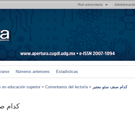
Red universitaria
Administració
trarse
Números anteriores
Estadísticas
کدام صنف سئو معتبر
>
Comentarios del lector/a
>
s en educación superior
کدام ص