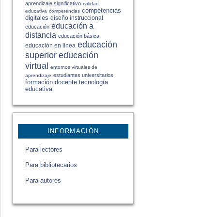
aprendizaje significativo
calidad
competencias
educativa
competencias
digitales
diseño instruccional
educación a
educación
distancia
educación básica
educación
educación en línea
educación
superior
virtual
entornos virtuales de
estudiantes universitarios
aprendizaje
formación docente
tecnología
educativa
INFORMACIÓN
Para lectores
Para bibliotecarios
Para autores