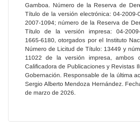
Gamboa. Número de la Reserva de Dere
Título de la versión electrónica: 04-200
2007-1094; número de la Reserva de Der
Título de la versión impresa: 04-200
1665-6180, otorgados por el Instituto Nac
Número de Licitud de Título: 13449 y núme
11022 de la versión impresa, ambos o
Calificadora de Publicaciones y Revistas I
Gobernación. Responsable de la última ac
Sergio Alberto Mendoza Hernández. Fecha 
de marzo de 2026.