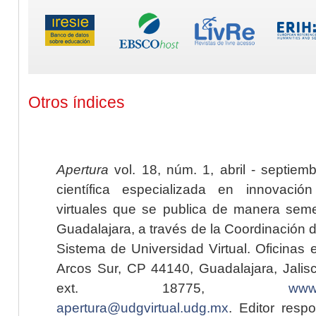
Otros índices
Apertura
vol. 18, núm. 1, abril - septiem
científica especializada en innovaci
virtuales que se publica de manera seme
Guadalajara, a través de la Coordinación 
Sistema de Universidad Virtual. Oficinas 
Arcos Sur, CP 44140, Guadalajara, Jalisc
ext. 18775,
www.
apertura@udgvirtual.udg.mx
. Editor resp